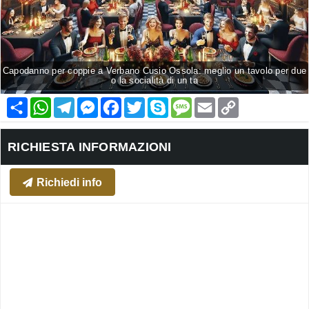
Capodanno per coppie a Verbano Cusio Ossola: meglio un tavolo per due
o la socialità di un ta
Condividi
WhatsApp
Telegram
Messenger
Facebook
Twitter
Skype
Message
Email
Copy
Link
RICHIESTA INFORMAZIONI
Richiedi info