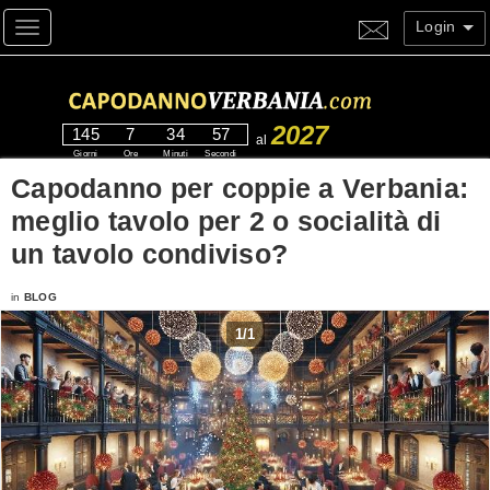
Login
Toggle navigation
2027
145
7
34
57
al
Giorni
Ore
Minuti
Secondi
Capodanno per coppie a Verbania:
meglio tavolo per 2 o socialità di
un tavolo condiviso?
in
BLOG
1
/
1