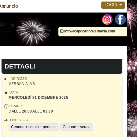
LOGIN
Annuncio
info@capodannoverbania.com
DETTAGLI
INDIRIZZO
VERBANIA
,
VB
DATA
MERCOLEDÌ 31 DICEMBRE 2025
ORARIO
DALLE
20.00
ALLE
03.30
TIPOLOGIA
Cenone + serata + pernotto
Cenone + serata