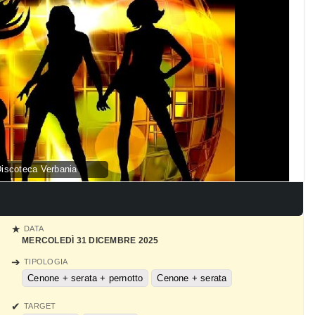
iscoteca Verbania
DATA
MERCOLEDÌ 31 DICEMBRE 2025
TIPOLOGIA
Cenone + serata + pernotto
Cenone + serata
TARGET