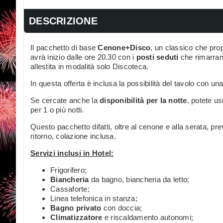
DESCRIZIONE
Il pacchetto di base
Cenone+Disco
, un classico che pro
avrà inizio dalle ore 20.30 con i
posti seduti
che rimarrann
allestita in modalità solo Discoteca.
In questa offerta è inclusa la possibilità del tavolo con una 
Se cercate anche la
disponibilità per la notte
, potete us
per 1 o più notti.
Questo pacchetto difatti, oltre al cenone e alla serata, p
ritorno, colazione inclusa.
Servizi inclusi in Hotel:
Frigorifero;
Biancheria
da bagno, biancheria da letto;
Cassaforte;
Linea telefonica in stanza;
Bagno privato
con doccia;
Climatizzatore
e riscaldamento autonomi;