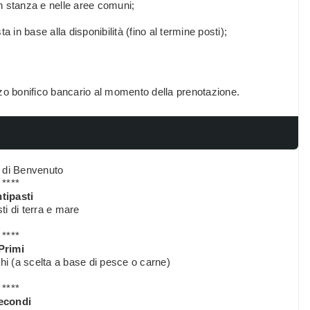
in stanza e nelle aree comuni;
a in base alla disponibilità (fino al termine posti);
zo bonifico bancario al momento della prenotazione.
o di Benvenuto
****
tipasti
ti di terra e mare
****
Primi
hi (a scelta a base di pesce o carne)
****
econdi