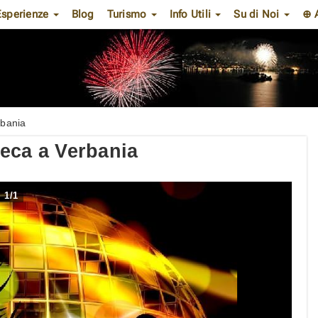
Esperienze
Blog
Turismo
Info Utili
Su di Noi
⊕ 
rbania
eca a Verbania
1
/
1