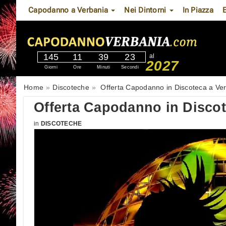
Capodanno a Verbania
Nei Dintorni
In Piazza
145
11
39
22
al
2027
Giorni
Ore
Minuti
Secondi
Home
Discoteche
Offerta Capodanno in Discoteca a Ve
Offerta Capodanno in Discot
in
DISCOTECHE