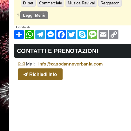
Dj set
Commerciale
Musica Revival
Reggaeton
Leggi Menù
Condividi:
Condividi
WhatsApp
Telegram
Messenger
Facebook
Twitter
Skype
Message
Email
Copy
Link
CONTATTI E PRENOTAZIONI
Mail:
info@capodannoverbania.com
Richiedi info