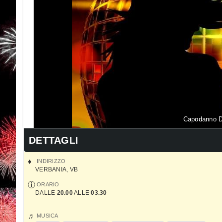
Capodanno D
DETTAGLI
INDIRIZZO
VERBANIA
,
VB
ORARIO
DALLE
20.00
ALLE
03.30
MUSICA